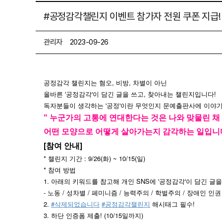
#공정감각챌린지 이벤트 참가자 전원 쿠폰 지급!
관리자
2023-09-26
공정감각 챌린지는 혐오, 비방, 차별이 아닌
올바른 '공정감각'이 담긴 글을 쓰고, 찾아내는 챌린지입니다!
독자분들이 생각하는 '공정'이란 무엇인지 문예출판사에 이야기
" 누군가의 고통에 연대한다는 것은 나와 맞물린 
어떤 모양으로 어떻게 살아가는지 감각하는 일입니다
[참여 안내]
* 챌린지 기간 : 9/26(화) ~ 10/15(일)
* 참여 방법
1. 아래의 키워드를 참고해 개인 SNS에 '공정감각'이 담긴 글을 
- 노동 / 성차별 / 페미니즘 / 능력주의 / 학벌주의 / 장애인 인권
2. 
#삭제되었습니다
#공정감각챌린지
 해시태그 필수!
3. 하단 인증폼 제출! (10/15일까지)