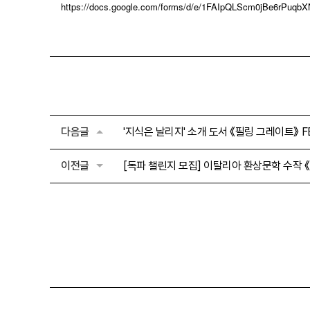
https://docs.google.com/forms/d/e/1FAIpQLScm0jBe6rPuq
다음글
'지식은 날리지' 소개 도서 《필링 그레이트》 F
이전글
[독파 챌린지 모집] 이탈리아 환상문학 수작 《