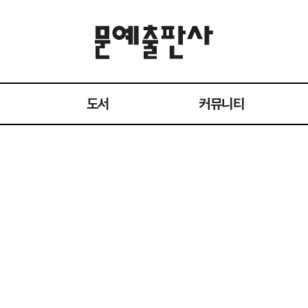
도서
커뮤니티
전체 도서
공지사항
작가
이벤트
1:1 문의