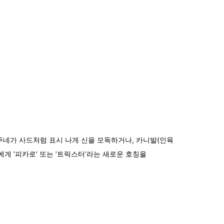
 주네가 사드처럼 표시 나게 신을 모독하거나, 카니발(인육
게 ’피카로‘ 또는 ’트릭스터‘라는 새로운 호칭을