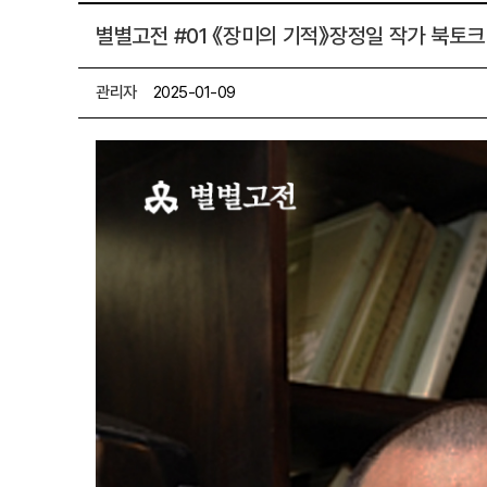
별별고전 #01 《장미의 기적》장정일 작가 북토크
관리자
2025-01-09