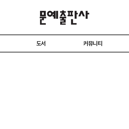
도서
커뮤니티
전체 도서
공지사항
작가
이벤트
1:1 문의