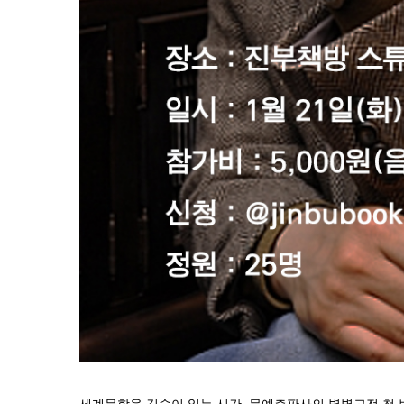
세계문학을 깊숙이 읽는 시간, 문예출판사의 별별고전 첫 