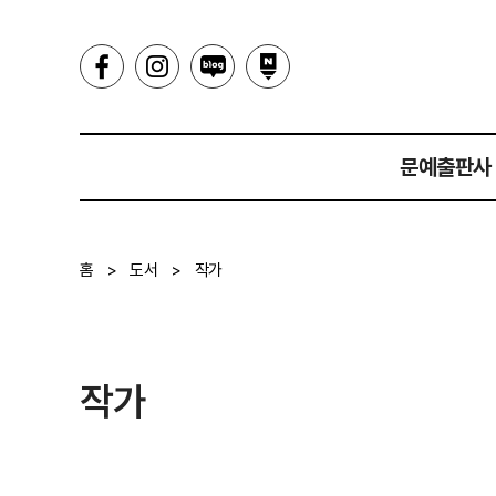
문예출판사
인사말
홈
>
도서
>
작가
히스토리
작가