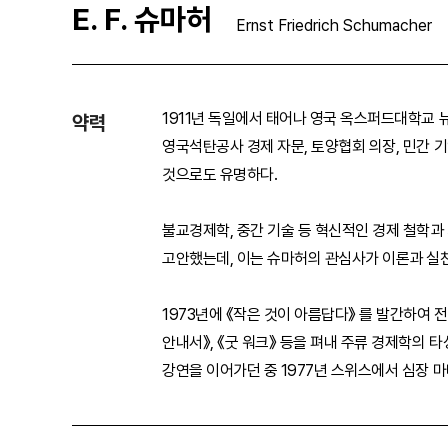
E. F. 슈마허
Ernst Friedrich Schumacher
1911년 독일에서 태어나 영국 옥스퍼드대학교
약력
영국석탄공사 경제 자문, 토양협회 의장, 민간 
것으로도 유명하다.
불교경제학, 중간 기술 등 혁신적인 경제 철학
고안했는데, 이는 슈마허의 관심사가 이론과 실
1973년에 《작은 것이 아름답다》 를 발간하여
안내서》, 《굿 워크》 등을 펴내 주류 경제학의 
강연을 이어가던 중 1977년 스위스에서 심장 