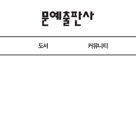
도서
커뮤니티
전체 도서
공지사항
작가
이벤트
1:1 문의