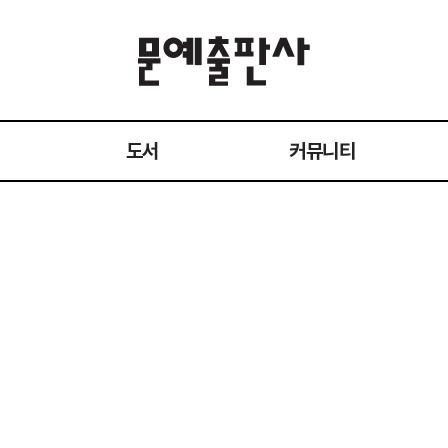
도서
커뮤니티
전체 도서
공지사항
작가
이벤트
1:1 문의