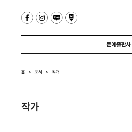
문예출판사
인사말
홈
>
도서
>
작가
히스토리
작가