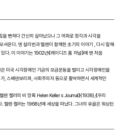
을 잃을 뻔하다 간신히 살아났으나 그 여파로 청각과 시각을
셔온다. 앤 설리번과 헬렌이 함께한 초기의 이야기 , 다시 말해
겨 있다. 이 이야기는 1902년《레이디즈 홈 저널》에 맨 처음
헬렌은 미국 시각장애인 기금의 모금운동을 벌이고 시각장애인을
동가, 스베덴보리파, 사회주의자 등으로 활약하면서 세계적인
렌 켈러의 비 망록 Helen Keller s Joumal》(1938),《우리
) 둥이 있다. 헬렌 켈러는 1968년에 세상을 떠났다. 그녀의 유골은 워싱턴