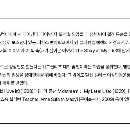
터스컴비아에 서 태어났다. 태어난 지 19개월 되었을 때 심한 병에 걸려 목숨
권유로 보스턴에 있는 퍼킨스 맹아학교에서 앤 설리번을 헬렌의 가정교사로 모
이야기가 이 책 속〈내가 살아온 이야기 The Story of My Life〉에 담
도움으로 정상인도 힘들다는 래드클리프 대학 졸업이라는 과업을 성취했다. 
 자신의 일생을 장애인들을 위해 바쳤다. 그 밖에도 헬렌 켈러는 여성인권운
 학위를 받았다.
ve In》(1908)과《나의 중년 Midstream： My Later Life>(1929), 《헬
《나의 스승 설리번 Teacher: Anne Sullivan Macy》(문예출판사, 2009