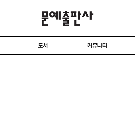
도서
커뮤니티
전체 도서
공지사항
작가
이벤트
1:1 문의