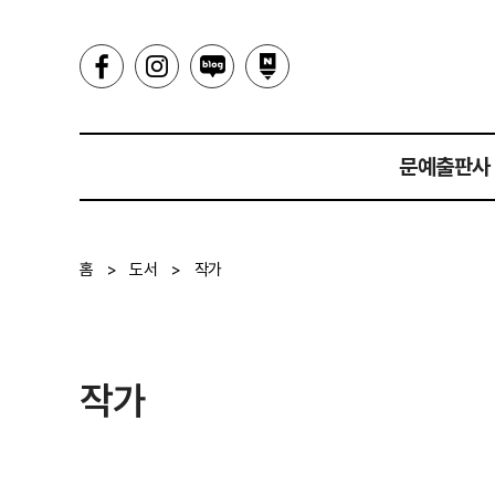
문예출판사
인사말
홈
>
도서
>
작가
히스토리
작가