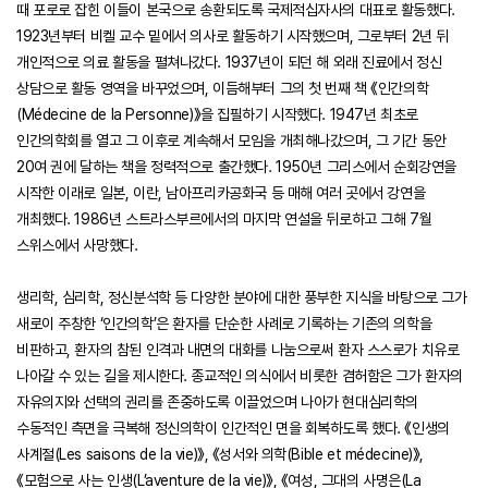
때 포로로 잡힌 이들이 본국으로 송환되도록 국제적십자사의 대표로 활동했다.
1923년부터 비켈 교수 밑에서 의사로 활동하기 시작했으며, 그로부터 2년 뒤
개인적으로 의료 활동을 펼쳐나갔다. 1937년이 되던 해 외래 진료에서 정신
상담으로 활동 영역을 바꾸었으며, 이듬해부터 그의 첫 번째 책 《인간의학
(Médecine de la Personne)》을 집필하기 시작했다. 1947년 최초로
인간의학회를 열고 그 이후로 계속해서 모임을 개최해나갔으며, 그 기간 동안
20여 권에 달하는 책을 정력적으로 출간했다. 1950년 그리스에서 순회강연을
시작한 이래로 일본, 이란, 남아프리카공화국 등 매해 여러 곳에서 강연을
개최했다. 1986년 스트라스부르에서의 마지막 연설을 뒤로하고 그해 7월
스위스에서 사망했다.
생리학, 심리학, 정신분석학 등 다양한 분야에 대한 풍부한 지식을 바탕으로 그가
새로이 주창한 ‘인간의학’은 환자를 단순한 사례로 기록하는 기존의 의학을
비판하고, 환자의 참된 인격과 내면의 대화를 나눔으로써 환자 스스로가 치유로
나아갈 수 있는 길을 제시한다. 종교적인 의식에서 비롯한 겸허함은 그가 환자의
자유의지와 선택의 권리를 존중하도록 이끌었으며 나아가 현대심리학의
수동적인 측면을 극복해 정신의학이 인간적인 면을 회복하도록 했다. 《인생의
사계절(Les saisons de la vie)》, 《성서와 의학(Bible et médecine)》,
《모험으로 사는 인생(L’aventure de la vie)》, 《여성, 그대의 사명은(La