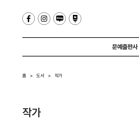
문예출판사
인사말
홈
>
도서
>
작가
히스토리
작가