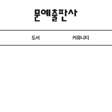
도서
커뮤니티
전체 도서
공지사항
작가
이벤트
1:1 문의